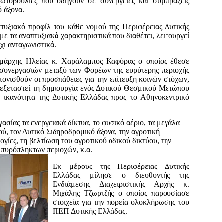
ρωτοβουλίες που οδηγούν σε συνέργειες και συμπράξεις
ύ άξονα.
τυξιακό προφίλ του κάθε νομού της Περιφέρειας Δυτικής
 με τα αναπτυξιακά χαρακτηριστικά που διαθέτει, λειτουργεί
χι ανταγωνιστικά.
μάρχης Ηλείας κ. Χαράλαμπος Καφύρας ο οποίος έθεσε
 συνεργασιών μεταξύ των Φορέων της ευρύτερης περιοχής
τονισθούν οι προσπάθειες για την επίτευξη κοινών στόχων,
α εξεταστεί τη δημιουργία ενός Δυτικού Θεσμικού Μετώπου
ή ικανότητα της Δυτικής Ελλάδας προς το Αθηνοκεντρικό
ασίας τα ενεργειακά δίκτυα, το φυσικό αέριο, τα μεγάλα
ού, τον Δυτικό Σιδηροδρομικό άξονα, την αγροτική
λογίες, τη βελτίωση του αγροτικού οδικού δικτύου, την
πυρόπληκτων περιοχών, κ.α.
Εκ μέρους της Περιφέρειας Δυτικής
Ελλάδας μίλησε ο διευθυντής της
Ενδιάμεσης Διαχειριστικής Αρχής κ.
Μιχάλης Τζωρτζής ο οποίος παρουσίασε
στοιχεία για την πορεία ολοκλήρωσης του
ΠΕΠ Δυτικής Ελλάδας.