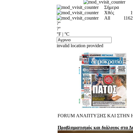
Σήμερα
Χθές
1
All
1162
?°
?°
°F
|
°C
invalid location provided
FORUM ΑΝΑΠΤΥΞΗΣ ΚΑΙ ΣΤΗΝ 
Προβληματισμός και διάλογος στα Δ