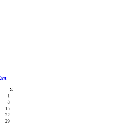
Σεπ
Σ
1
8
15
22
29