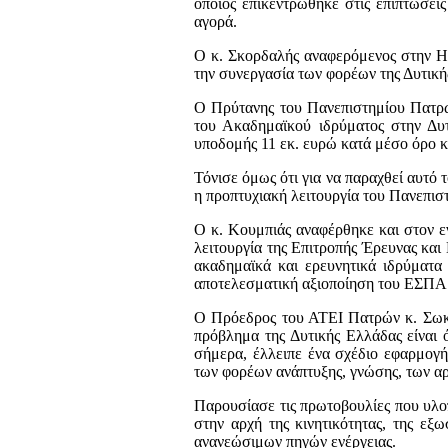
οποίος επικεντρώθηκε στις επιπτώσεις
αγορά.
Ο κ. Σκορδαλής αναφερόμενος στην Ηλ
την συνεργασία των φορέων της Δυτικής
Ο Πρύτανης του Πανεπιστημίου Πατρώ
του Ακαδημαϊκού ιδρύματος στην Δυτ
υποδομής 11 εκ. ευρώ κατά μέσο όρο κα
Τόνισε όμως ότι για να παραχθεί αυτό 
η προπτυχιακή λειτουργία του Πανεπισ
Ο κ. Κουμπιάς αναφέρθηκε και στον 
λειτουργία της Επιτροπής Έρευνας και
ακαδημαϊκά και ερευνητικά ιδρύματα 
αποτελεσματική αξιοποίηση του ΕΣΠΑ
Ο Πρόεδρος του ΑΤΕΙ Πατρών κ. Σωκρ
πρόβλημα της Δυτικής Ελλάδας είναι ό
σήμερα, έλλειπε ένα σχέδιο εφαρμογής
των φορέων ανάπτυξης, γνώσης, των α
Παρουσίασε τις πρωτοβουλίες που υλοπ
στην αρχή της κινητικότητας, της εξ
ανανεώσιμων πηγών ενέργειας.