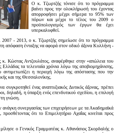
Ο κ. Τζωρτζής τόνισε ότι το πρόγραμμα
βαίνει προς την ολοκλήρωσή του έχοντας
απορροφήσει μέχρι σήμερα το 95% των
πόρων και μέχρι το τέλος του 2009 ο
προϋπολογισμός των έργων θα έχει
υπερκαλυφθεί.
2007 - 2013, ο κ. Τζωρτζής σημείωσε ότι το πρόγραμμα
ώτη απόφαση ένταξης να αφορά στον οδικό άξονα Κυλλήνη -
ς κ. Κώστας Αντζουλάτος, αναφέρθηκε στην «απώλεια του
ς Ελλάδας τα τελευταία χρόνια λόγω της αποβιομηχάνισης,
υ αντιμετωπίζει η περιοχή λόγω της απόστασης που την
ικής και της Θεσσαλονίκης.
 να συγκροτηθεί ένας αναπτυξιακός Δυτικός άξονας, πρέπει
ι, δηλαδή, η ύπαρξη ενός επενδυτικού σχεδίου, η επιλογή
στη γνώση.
ην ανάγκη συνεργασίας των επιχειρήσεων με τα Ακαδημαϊκά
, προσθέτοντας ότι το Επιμελητήριο Αχαΐας κινείται προς
 μίλησε ο Γενικός Γραμματέας κ. Αθανάσιος Σκορδαλής ο