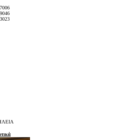
7006
9046
3023
ΗΛΕΙΑ
υτικά