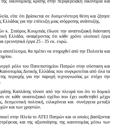
 της οικονομικής κρίσης στην περιφερειακή οικονομία και
εία, είπε ότι βρίσκεται σε δυσμενέστερη θέση και ζήτησε
 Ελλάδας για την επίτευξη μιας ισόρροπης ανάπτυξης.
ν κ. Σταύρος Κουμπιάς έδωσε την αναπτυξιακή διάσταση
ική Ελλάδα, αναφέροντας ότι κάθε χρόνο υλοποιεί έργα
ι ερευνητικά έργα 25 - 35 εκ. ευρώ.
το αποτέλεσμα, θα πρέπει να στηριχθεί από την Πολιτεία και
τημίου.
ενεργό ρόλο του Πανεπιστημίου Πατρών στην σύσταση και
 Καινοτομίας Δυτικής Ελλάδας που συγκροτείται από όλα τα
της περιοχής για την παροχή τεχνογνωσίας με στόχο την
.
άτης Καπλάνης τόνισε από την πλευρά του ότι το δομικό
τι σε κάθε αναπτυξιακό σχέδιο που έχει υιοθετηθεί μέχρι
, δεσμευτική πολιτική, ειλικρίνεια και συνέργεια μεταξύ
ρχών και των χρηστών.
οιεί στην Ηλεία το ΑΤΕΙ Πατρών και οι οποίες βασίζονται
ωστρέφειας και της αξιοποίησης της καινοτομίας μέσω των