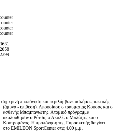
3631
2858
2399
η σημερινή προπόνηση
και περιλάμβανε ασκήσεις τακτικής
(άμυνα - επίθεση). Απουσίασε ο τραυματίας Κούσας και ο
ασθενής Μπαμπανιώτης. Ατομικό πρόγραμμα
ακολούθησαν ο Ρότσα, ο Ακαλέ, ο Μπλάζιτς και ο
Κουτρομάνος. Η προπόνηση της Παρασκευής θα γίνει
στο EMILEON SportCenter στις 4.00 μ.μ.